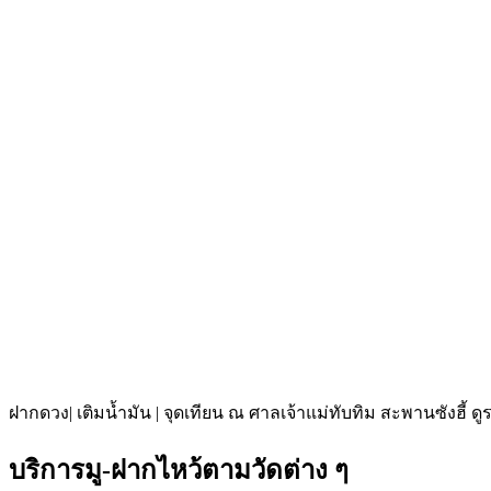
ฝากดวง| เติมน้ำมัน | จุดเทียน ณ ศาลเจ้าแม่ทับทิม สะพานซังฮี้ ด
บริการมู-ฝากไหว้ตามวัดต่าง ๆ