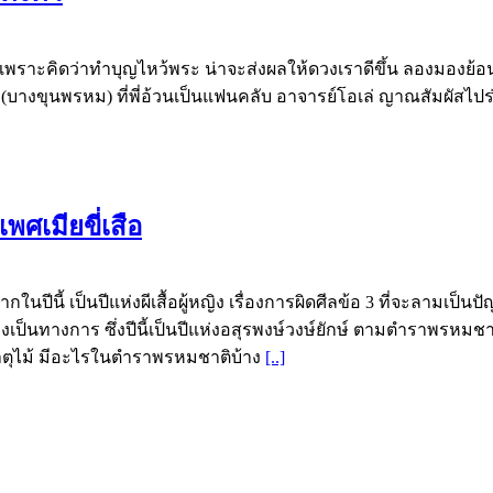
ว เพราะคิดว่าทำบุญไหว้พระ น่าจะส่งผลให้ดวงเราดีขึ้น ลองมองย้อนก
บางขุนพรหม) ที่พี่อ้วนเป็นแฟนคลับ อาจารย์โอเล่ ญาณสัมผัสไปร
เพศเมียขี่เสือ
ามากในปีนี้ เป็นปีแห่งผีเสื้อผู้หญิง เรื่องการผิดศีลข้อ 3 ที่จ
ย่างเป็นทางการ ซึ่งปีนี้เป็นปีแห่งอสุรพงษ์วงษ์ยักษ์ ตามตำราพร
นธาตุไม้ มีอะไรในตำราพรหมชาติบ้าง
[..]