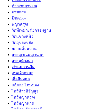
ท้าวเวสสุวรรณ
บวชพระ
ปีชง2567
พญาครุฑ
วัดที่เหมาะนั่งกรรมฐาน
วัดแชกงหมิว
วัตถุของขลัง
สถานที่บนบาน
สายญาณพญานาค
สายมูต้องมา
เจ้าแม่กวนอิม
เทพเจ้ากวนอู
เสื้อสีมงคล
แก้ของ,โดนของ
ไหว้ท้าวหิรัญสูร
ไหว้พญาครุฑ
ไหว้พญานาค