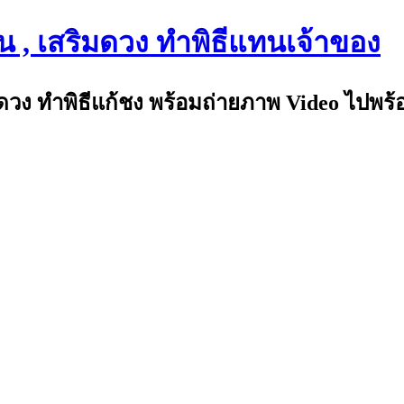
น , เสริมดวง ทำพิธีแทนเจ้าของ
มดวง ทำพิธีแก้ชง พร้อมถ่ายภาพ Video ไปพร