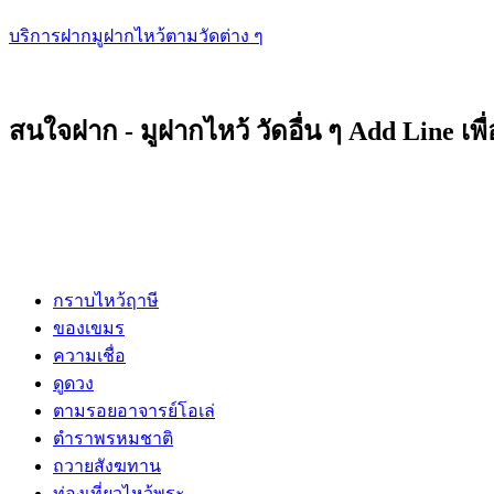
บริการฝากมูฝากไหว้ตามวัดต่าง ๆ
สนใจฝาก - มูฝากไหว้ วัดอื่น ๆ Add Line เพ
กราบไหว้ฤาษี
ของเขมร
ความเชื่อ
ดูดวง
ตามรอยอาจารย์โอเล่
ตำราพรหมชาติ
ถวายสังฆทาน
ท่องเที่ยวไหว้พระ