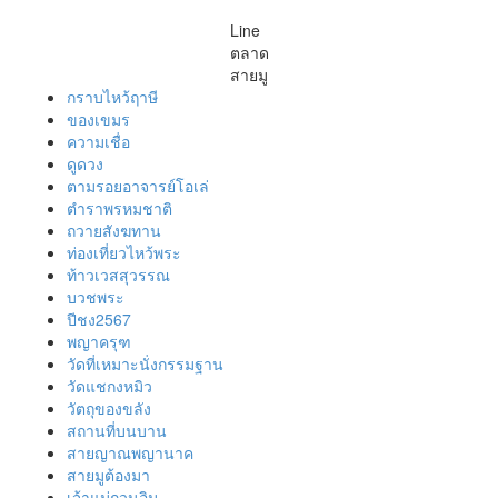
Line
ตลาด
สายมู
กราบไหว้ฤาษี
ของเขมร
ความเชื่อ
ดูดวง
ตามรอยอาจารย์โอเล่
ตำราพรหมชาติ
ถวายสังฆทาน
ท่องเที่ยวไหว้พระ
ท้าวเวสสุวรรณ
บวชพระ
ปีชง2567
พญาครุฑ
วัดที่เหมาะนั่งกรรมฐาน
วัดแชกงหมิว
วัตถุของขลัง
สถานที่บนบาน
สายญาณพญานาค
สายมูต้องมา
เจ้าแม่กวนอิม