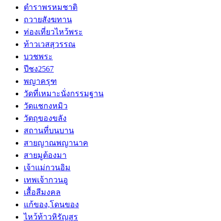
ตำราพรหมชาติ
ถวายสังฆทาน
ท่องเที่ยวไหว้พระ
ท้าวเวสสุวรรณ
บวชพระ
ปีชง2567
พญาครุฑ
วัดที่เหมาะนั่งกรรมฐาน
วัดแชกงหมิว
วัตถุของขลัง
สถานที่บนบาน
สายญาณพญานาค
สายมูต้องมา
เจ้าแม่กวนอิม
เทพเจ้ากวนอู
เสื้อสีมงคล
แก้ของ,โดนของ
ไหว้ท้าวหิรัญสูร