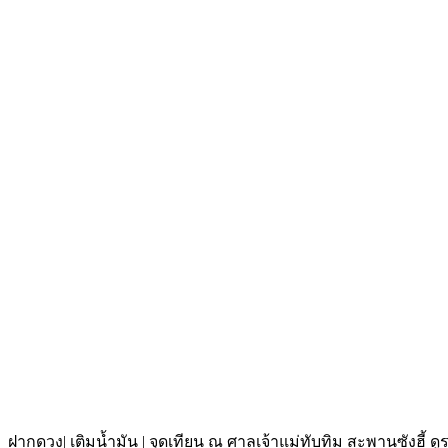
ฝากดวง| เติมน้ำมัน | จุดเทียน ณ ศาลเจ้าแม่ทับทิม สะพานซังฮี้ ด