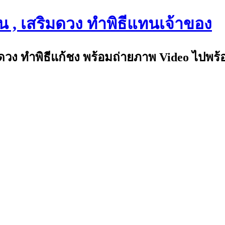
น , เสริมดวง ทำพิธีแทนเจ้าของ
มดวง ทำพิธีแก้ชง พร้อมถ่ายภาพ Video ไปพร